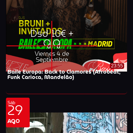
Dsd 10€ +
G.G
Viernes 4 de
Septiembre
23:55
Baile Europa: Back to Clamores (Afrobeat,
Funk Carioca, Mandelão)
29
Sáb
AGO