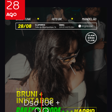
28
AGO
Dsd 10€ +
G.G