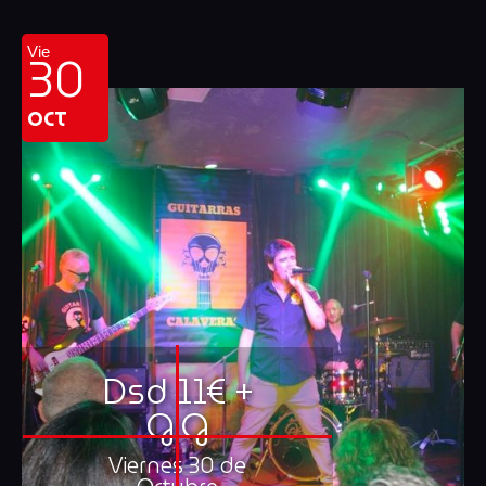
30
Vie
OCT
Dsd 11€ +
G.G
Viernes 30 de