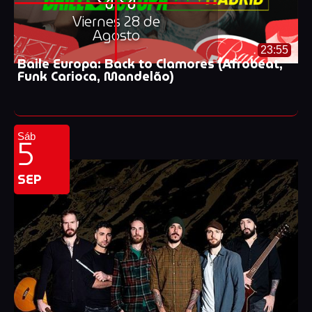
Viernes 28 de
Agosto
23:55
Baile Europa: Back to Clamores (Afrobeat,
Funk Carioca, Mandelão)
5
Sáb
SEP