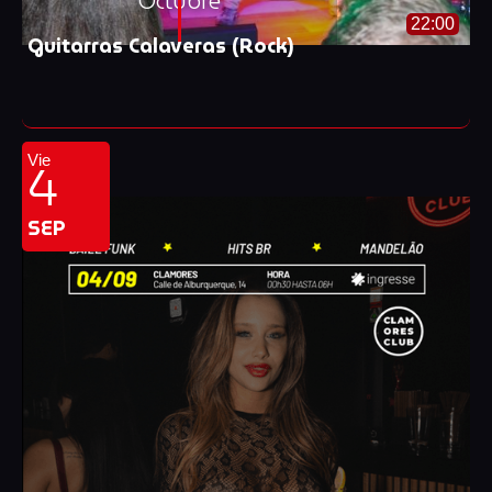
Octubre
22:00
Guitarras Calaveras (Rock)
4
Vie
SEP