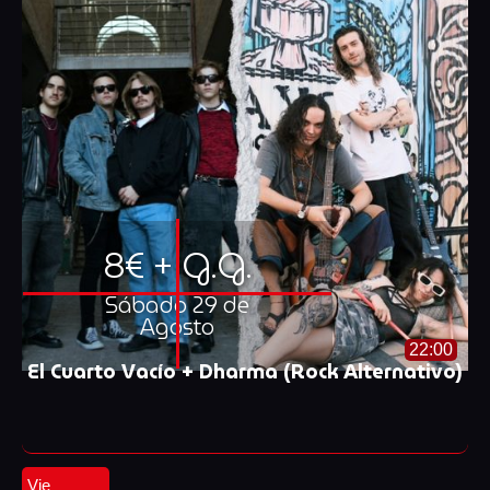
8€ + G.G.
Sábado 29 de
Agosto
22:00
El Cuarto Vacío + Dharma (Rock Alternativo)
Vie