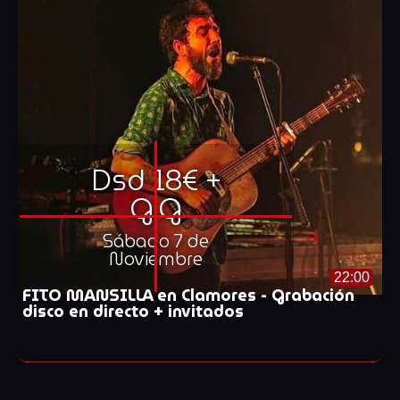
Dsd 18€ +
G.G
Sábado 7 de
Noviembre
22:00
FITO MANSILLA en Clamores - Grabación
disco en directo + invitados