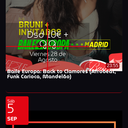
Dsd 10€ +
G.G
Viernes 28 de
Agosto
23:55
Baile Europa: Back to Clamores (Afrobeat,
Funk Carioca, Mandelão)
5
Sáb
SEP