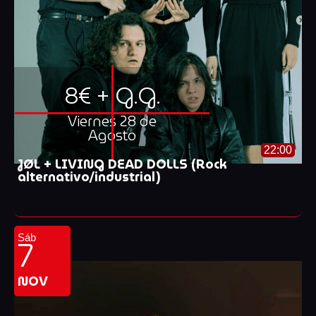
8€ + G.G.
Viernes 28 de
Agosto
22:00
JØL + LIVING DEAD DOLLS (Rock
alternativo/industrial)
7
Sáb
NOV