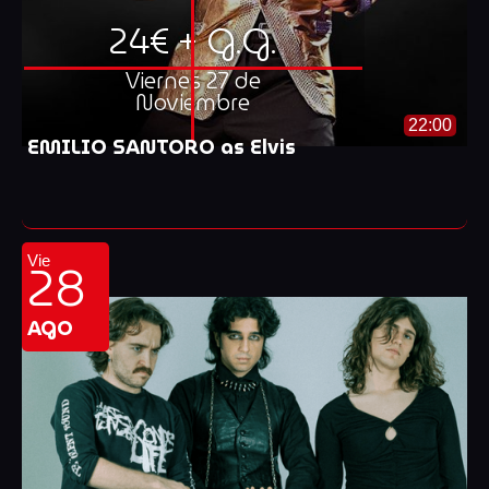
24€ + G.G.
Viernes 27 de
Noviembre
22:00
EMILIO SANTORO as Elvis
28
Vie
AGO