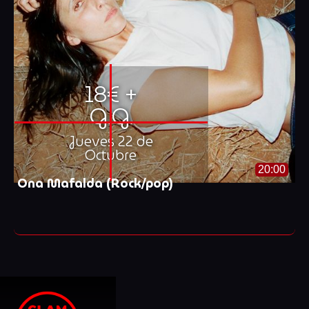
18€ +
G.G.
Jueves 22 de
Octubre
20:00
Ona Mafalda (Rock/pop)