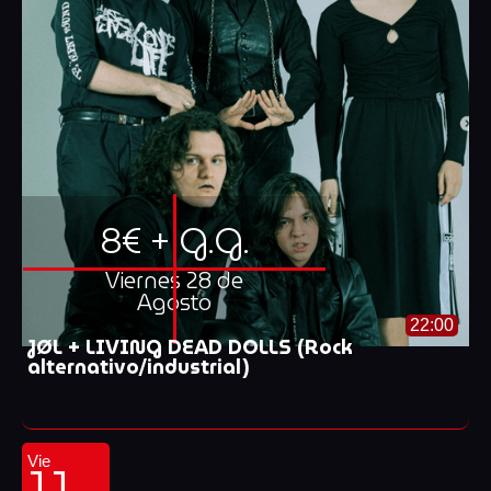
8€ + G.G.
Viernes 28 de
Agosto
22:00
JØL + LIVING DEAD DOLLS (Rock
alternativo/industrial)
11
Vie