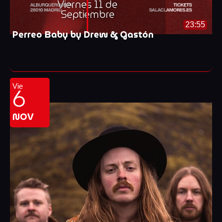
Viernes 11 de
Septiembre
23:55
Perreo Baby by Drew & Gastón
6
Vie
NOV