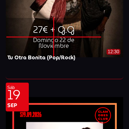
27€ + G.G
Domingo 22 de
Noviembre
12:30
Tu Otra Bonita (Pop/Rock)
19
Sáb
SEP