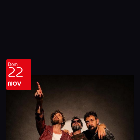
22
Dom
NOV