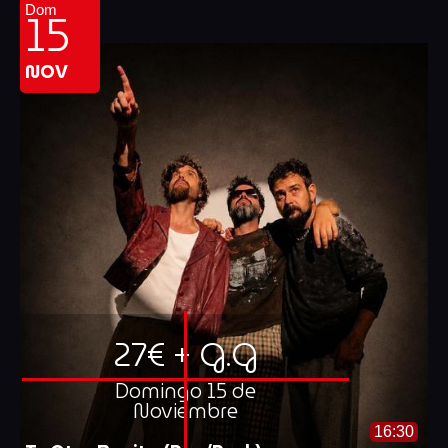
15
Dom
NOV
27€ + G.G
Domingo 15 de
Noviembre
16:30