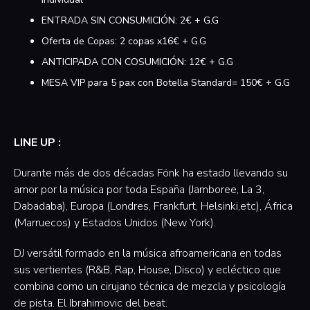
ENTRADA SIN CONSUMICIÓN: 2€ + G.G
Oferta de Copas: 2 copas x16€ + G.G
ANTICIPADA CON COSUMICIÓN: 12€ + G.G
MESA VIP para 5 pax con Botella Standard= 150€ + G.G
LINE UP :
Durante más de dos décadas Fönk ha estado llevando su
amor por la música por toda España (Jamboree, La 3,
Dabadaba), Europa (Londres, Frankfurt, Helsinki,etc), África
(Marruecos) y Estados Unidos (New York).
DJ versátil formado en la música afroamericana en todas
sus vertientes (R&B, Rap, House, Disco) y ecléctico que
combina como un cirujano técnica de mezcla y psicología
de pista. El Ibrahimovic del beat.