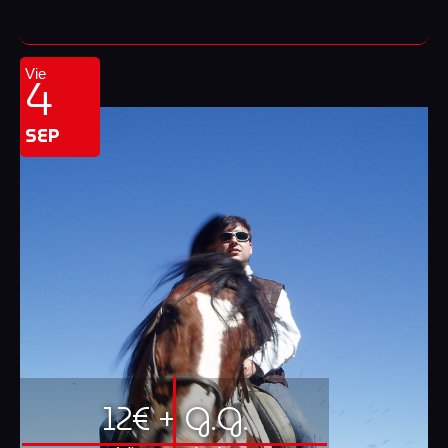
4
Vie
SEP
12€ + G.G.