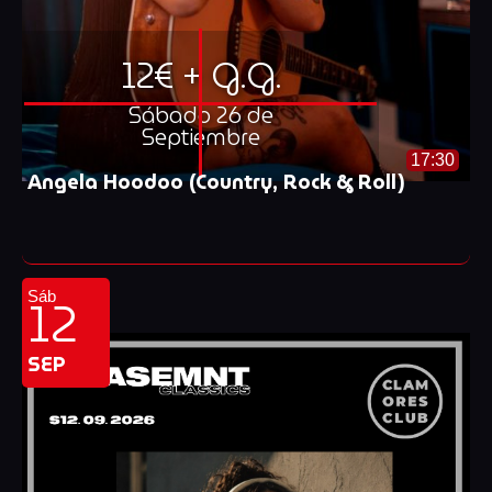
12€ + G.G.
Sábado 26 de
Septiembre
17:30
Angela Hoodoo (Country, Rock & Roll)
12
Sáb
SEP