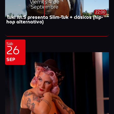
Viernes 4 de
Septiembre
22:00
Tuki M.S presenta Slim-Tuk + clásicos (hip-
hop alternativo)
26
Sáb
SEP