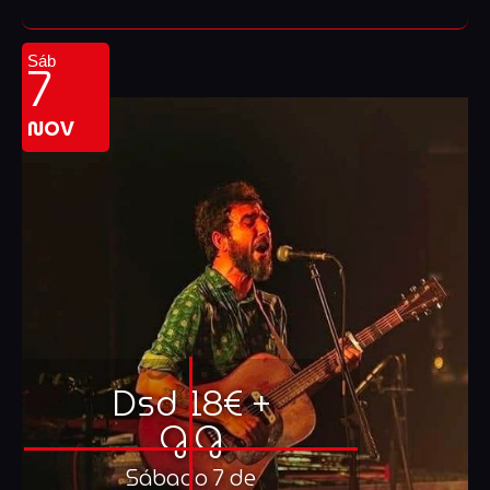
7
Sáb
NOV
Dsd 18€ +
G.G
Sábado 7 de