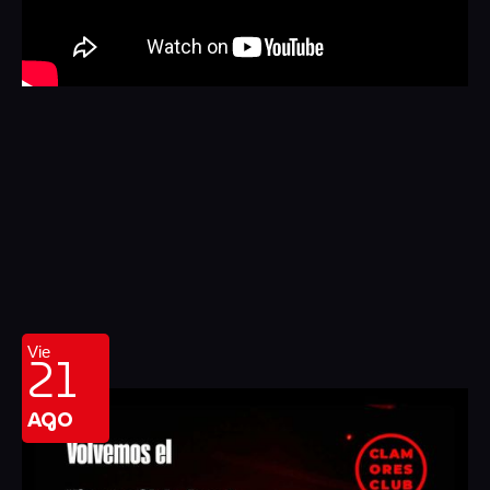
21
Vie
AGO